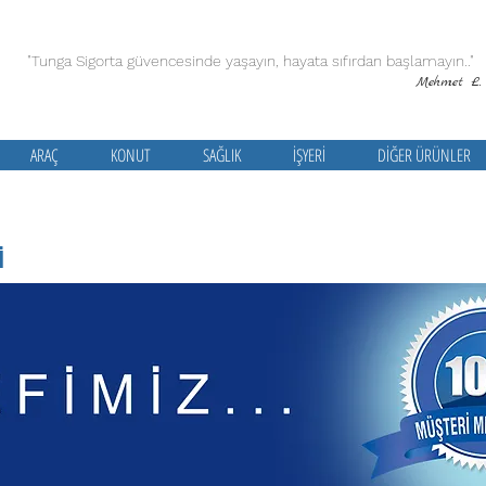
"Tunga Sigorta güvencesinde yaşayın, hayata sıfırdan başlamayın.."
Mehmet L. Tun
ARAÇ
KONUT
SAĞLIK
İŞYERİ
DİĞER ÜRÜNLER
İ