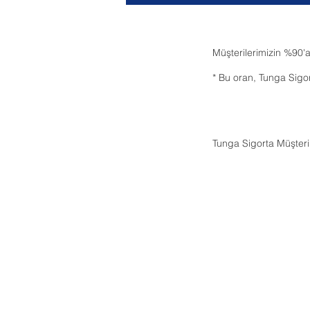
Müşterilerimizin %90'
* Bu oran, Tunga Sigo
Tunga Sigorta Müşteri 
ÜRÜNLERİMİZ
KURU
ARAÇ
BİZ Kİ
KONUT
HAKKI
ÖZEL SAĞLIK SİGORTASI
VİZY
İŞYERİ
BASIN