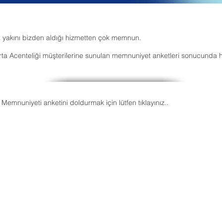
a yakını bizden aldığı hizmetten çok memnun.
rta Acenteliği müşterilerine sunulan memnuniyet anketleri sonucunda h
Memnuniyeti anketini doldurmak için lütfen tıklayınız..
MSAL
MOBİL HİZMETLER
MİZ?
KAZA HASAR TESPİT TUTANAĞI
MIZDA
7/24 GÖRÜNTÜLÜ DOKTOR HİZMETİ
ONUMUZ&MİSYONUMUZ
ANLAŞMALI SAĞLIK KURULUŞLARI
DA BİZ
ANLAŞMALI SERVİS İSTASYONLARI