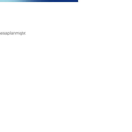
esaplanmıştır.
Tunga Sigorta
Acenteliği
Eğitim Mahallesi Çiftlikiçi Sok.
Kaya Apt. No:2-4 Kat:3 Daire:13