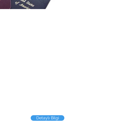
cı Sağlık
 Sigortası sigortalıların,
den sonra ortaya çıkan
 tetkik ve tedavi giderlerini,
ların kapsamı ve limitleri,
SGK) geri ödeme kuralları
karşılar. Genel Sağlık
 Türkiye Cumhuriyeti
lık Sigortası hak sahibi olan
bu poliçe kapsamında
Detaylı Bilgi