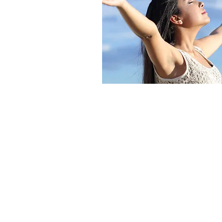
Yabancı Uyruklulara S
Sigortası
Yabancı Uyruklular Sağlık Sig
izni veya ikamet tezkeresi iç
uyruklu kişilerin yaptırmaları 
için çözüm sunmaktadır. Ürün
ikamet tezkeresi için gerekli ol
karşılamaktadır.