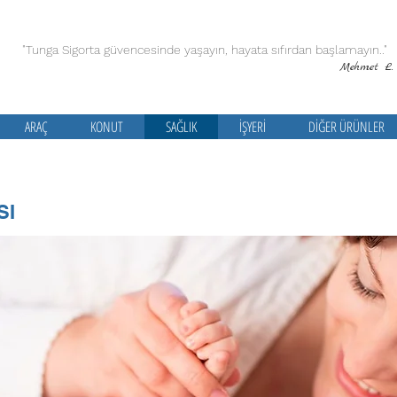
"Tunga Sigorta güvencesinde yaşayın, hayata sıfırdan başlamayın.."
Mehmet L. Tun
ARAÇ
KONUT
SAĞLIK
İŞYERİ
DİĞER ÜRÜNLER
SI