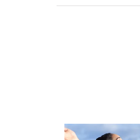
Bireysel Sağlık Sigort
Sağlık Sigortası, dilediğiniz d
kurumunu seçme özgürlüğü sağl
herhangi bir kaza ya da hasta
ayakta ya da yatarak teşhis ve
masraflar, yurtiçinde veya dü
olurlarsa olsun karşılanır...