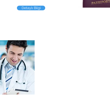
Detaylı Bilgi
Anadolu Tamamlayı
Sigortası
Anadolu Tamamlayıcı Sağlık
sigorta başlangıç tarihin
hastalıklarına ait muayene,
poliçede belirtilen teminat
Sosyal Güvenlik Kurumu (
ve Özel Şartlar dahilinde 
Sigortası hak sahibi olan
vatandaşları ve Genel Sağ
yabancı uyruklu kişiler 
sigortalanabilir.