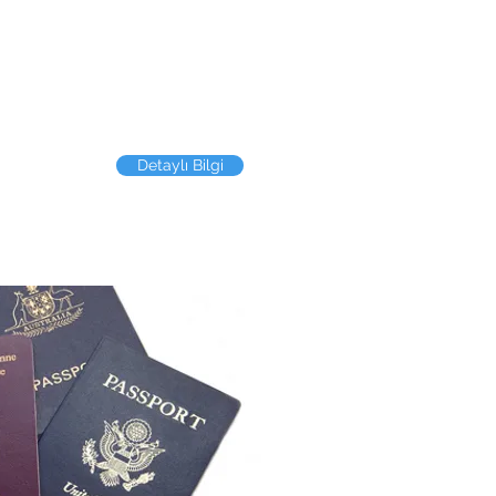
rtaya çıkışıyla tedaviye
 fazla 12 saat geçmiş olan
uluşuna gidilmesi halinde
 teminatları kapsar.
rini sarsmadan ani ve
rşı güvence sağlar.
Detaylı Bilgi