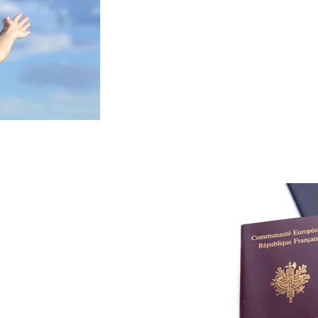
sonucunda gerçekleşen, o
başvurulması arasında en
durumlarda bir sağlık kur
yapılacak olan poliçedeki
Sigortalılarımızın bütçele
beklenmedik durumlara ka
ağlık
ortası ürünümüz oturma
in başvuran yabancı
gereken sağlık sigortaları
ümüz oturma izni ya da
an şartları