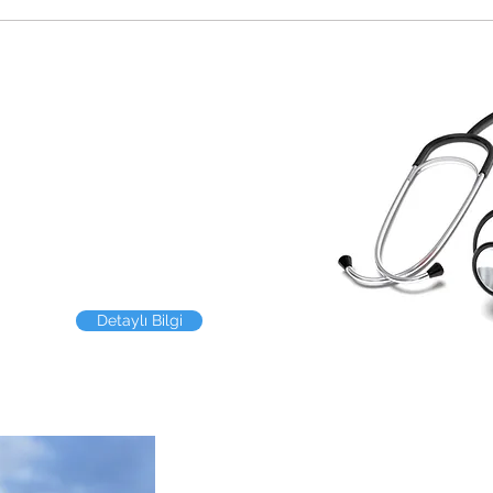
ası
oktor ya da sağlık
ar. Sigortalıların
lık sonucu ortaya çıkan
 tedavilerine ait
nyanın neresinde
Detaylı Bilgi
Nefes Sağlık Sigor
Nefes Sağlık Sigortası pol