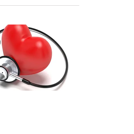
tası
içede belirtilen acil durumlar