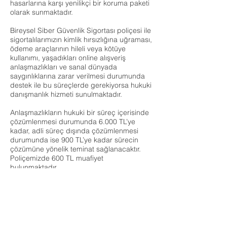
hasarlarına karşı yenilikçi bir koruma paketi
olarak sunmaktadır.
Bireysel Siber Güvenlik Sigortası poliçesi ile
sigortalılarımızın kimlik hırsızlığına uğraması,
ödeme araçlarının hileli veya kötüye
kullanımı, yaşadıkları online alışveriş
anlaşmazlıkları ve sanal dünyada
saygınlıklarına zarar verilmesi durumunda
destek ile bu süreçlerde gerekiyorsa hukuki
danışmanlık hizmeti sunulmaktadır.
Anlaşmazlıkların hukuki bir süreç içerisinde
çözümlenmesi durumunda 6.000 TL’ye
kadar, adli süreç dışında çözümlenmesi
durumunda ise 900 TL’ye kadar sürecin
çözümüne yönelik teminat sağlanacaktır.
Poliçemizde 600 TL muafiyet
bulunmaktadır.
Sigortalılarımız belirtilen teminat türlerinin
her birinden poliçe dönemi içerisinde birer
defa faydalanabilecektir.
Daha kapsamlı bilgi için lütfen
tıklayınız
..
ÜRÜNLERİMİZ
KURUMSAL